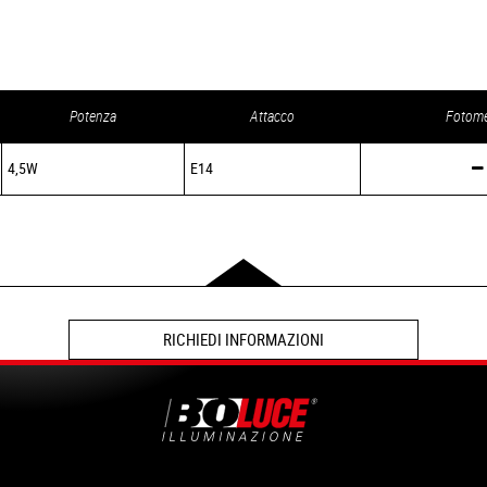
Potenza
Attacco
Fotome
4,5W
E14
RICHIEDI INFORMAZIONI