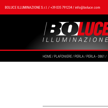
BOLUCE ILLUMINAZIONE S.r.l. / +39 035 791234 /
info@boluce.com
HOME
PLAFONIERE
PERLA
PERLA - 0861