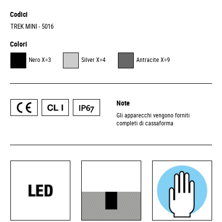
Codici
TREK MINI - 5016
Colori
Nero X=3
Silver X=4
Antracite X=9
Note
Gli apparecchi vengono forniti
completi di cassaforma