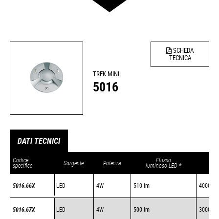
SCHEDA
TECNICA
TREK MINI
5016
DATI TECNICI
Codice
Flusso
Sorgente
Potenza
Tem
specifico
luminoso LED *
5016.66X
LED
4W
510 lm
4000 K
5016.67X
LED
4W
500 lm
3000 K