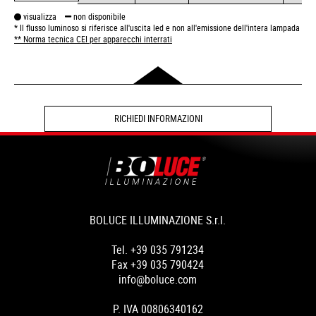
visualizza
non disponibile
* Il flusso luminoso si riferisce all'uscita led e non all'emissione dell'intera lampada
** Norma tecnica CEI per apparecchi interrati
RICHIEDI INFORMAZIONI
BOLUCE ILLUMINAZIONE S.r.l.
Tel. +39 035 791234
Fax +39 035 790424
info@boluce.com
P. IVA 00806340162