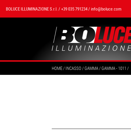
BOLUCE ILLUMINAZIONE S.r.l. / +39 035 791234 /
info@boluce.com
HOME
INCASSO
GAMMA
GAMMA - 1011