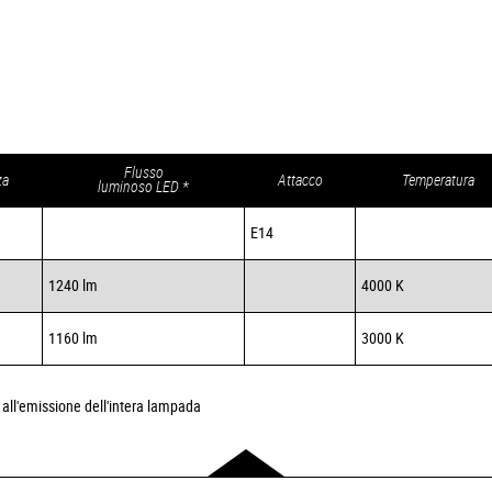
Flusso
za
Attacco
Temperatura
luminoso LED *
E14
1240 lm
4000 K
1160 lm
3000 K
on all'emissione dell'intera lampada