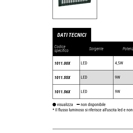
DATI TECNICI
Codice
Sorgente
Poten
specifico
LED
4,5W
1011.00X
LED
9W
1011.55X
LED
9W
1011.56X
visualizza
non disponibile
* Il flusso luminoso si riferisce all'uscita led e n