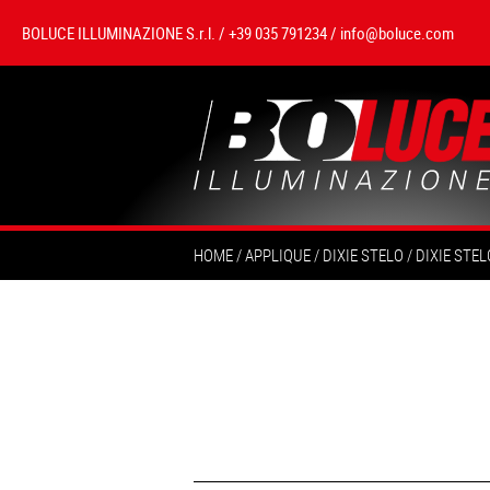
BOLUCE ILLUMINAZIONE S.r.l. / +39 035 791234 /
info@boluce.com
HOME
APPLIQUE
DIXIE STELO
DIXIE STEL