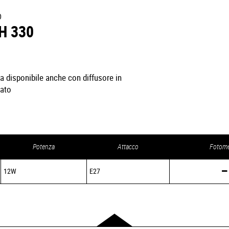
O
H 330
ta disponibile anche con diffusore in
nato
Potenza
Attacco
Fotome
12W
E27