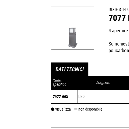
DIXIE STEL
7077 
4 aperture.
Su richies
policarbo
DATI TECNICI
Codice
Sorgente
specifico
LED
7077.00X
visualizza
non disponibile