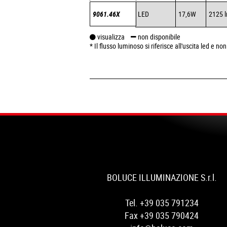
9061.46X
LED
17,6W
2125 
visualizza
non disponibile
* Il flusso luminoso si riferisce all'uscita led e n
BOLUCE ILLUMINAZIONE S.r.l.
Tel. +39 035 791234
Fax +39 035 790424