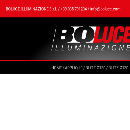
BOLUCE ILLUMINAZIONE S.r.l. / +39 035 791234 /
info@boluce.com
HOME
APPLIQUE
BLITZ Ø130
BLITZ Ø130 