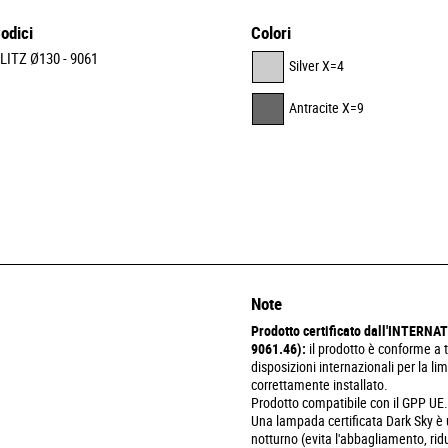
odici
Colori
LITZ Ø130 - 9061
Silver X=4
Antracite X=9
Note
Prodotto certificato dall'INTER
9061.46):
il prodotto è conforme a tu
disposizioni internazionali per la l
correttamente installato.
Prodotto compatibile con il GPP UE
Una lampada certificata Dark Sky è 
notturno (evita l'abbagliamento, rid