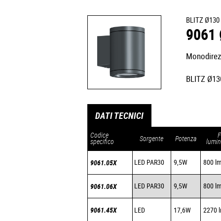
BLITZ Ø130
9061
Monodirez
BLITZ Ø130
DATI TECNICI
Codice
F
Sorgente
Potenza
specifico
lumin
LED PAR30
9,5W
800 l
9061.05X
LED PAR30
9,5W
800 l
9061.06X
9061.45X
LED
17,6W
2270 