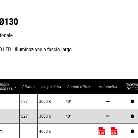
 Ø130
ionale
 LED : illuminazione a fascio largo.
lusso
Disegn
Attacco
Temperatura
Angolo Ottica
Fotometria
oso LED *
tecnic
m
E27
3000 K
40°
m
E27
3000 K
40°
lm
4000 K